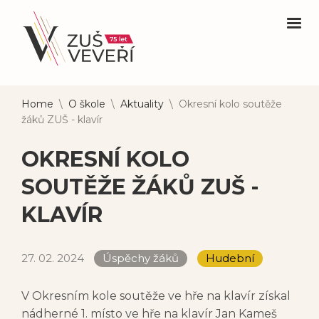
Home
\
O škole
\
Aktuality
\
Okresní kolo soutěže
žáků ZUŠ - klavír
OKRESNÍ KOLO
SOUTĚŽE ŽÁKŮ ZUŠ -
KLAVÍR
27. 02. 2024
Úspěchy žáků
Hudební
V Okresním kole soutěže ve hře na klavír získal
nádherné 1. místo ve hře na klavír Jan Kameš