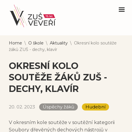
Home
\
O škole
\
Aktuality
\
Okresní kolo soutěže
žáků ZUŠ - dechy, klavír
OKRESNÍ KOLO
SOUTĚŽE ŽÁKŮ ZUŠ -
DECHY, KLAVÍR
20. 02. 2023
Úspěchy žáků
Hudební
V okresním kole soutěže v soutěžní kategorii
Soubory dřevěných dechových nástrojů v