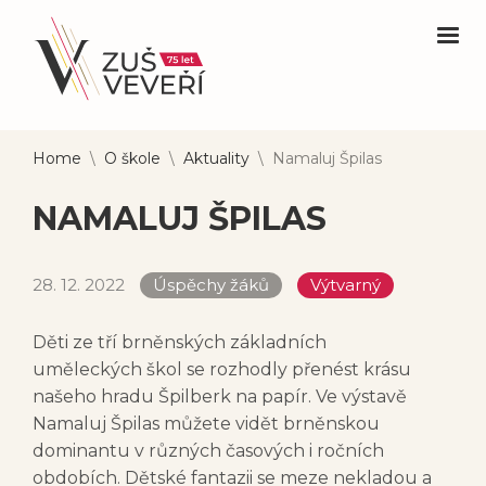
Home
\
O škole
\
Aktuality
\
Namaluj Špilas
NAMALUJ ŠPILAS
28. 12. 2022
Úspěchy žáků
Výtvarný
Děti ze tří brněnských základních
uměleckých škol se rozhodly přenést krásu
našeho hradu Špilberk na papír. Ve výstavě
Namaluj Špilas můžete vidět brněnskou
dominantu v různých časových i ročních
obdobích. Dětské fantazii se meze nekladou a