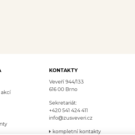
A
KONTAKTY
Veveří 944/133
616 00 Brno
 akcí
Sekretariát:
+420 541 424 411
info@zusveveri.cz
nty
kompletní kontakty