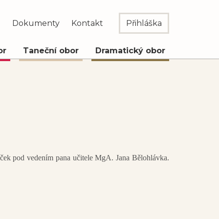
e
Dokumenty
Kontakt
Přihláška
or
Taneční obor
Dramatický obor
líček pod vedením pana učitele MgA. Jana Bělohlávka.