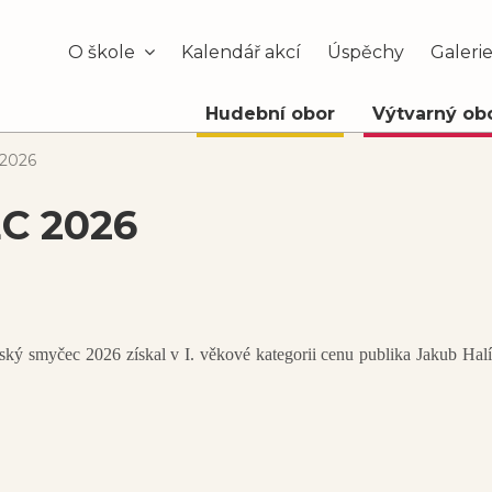
O škole
Kalendář akcí
Úspěchy
Galeri
Hudební obor
Výtvarný ob
 2026
C 2026
álský smyčec 2026 získal v I. věkové kategorii cenu publika Jakub Ha