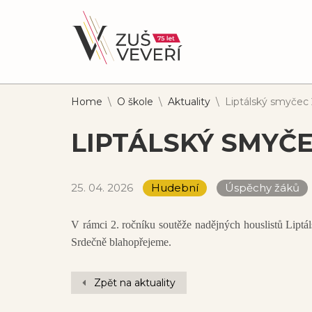
Home
\
O škole
\
Aktuality
\
Liptálský smyčec
LIPTÁLSKÝ SMYČE
25. 04. 2026
Hudební
Úspěchy žáků
V rámci 2. ročníku soutěže nadějných houslistů Lipt
Srdečně blahopřejeme.
Zpět na aktuality