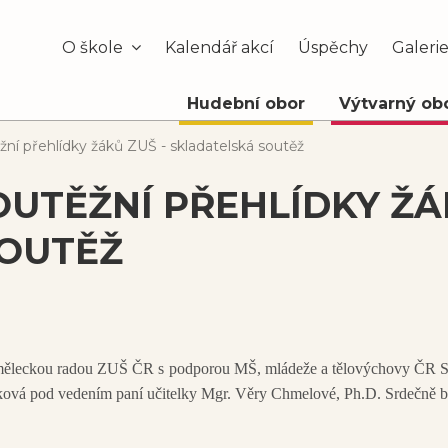
O škole
Kalendář akcí
Úspěchy
Galeri
Hudební obor
Výtvarný ob
žní přehlídky žáků ZUŠ - skladatelská soutěž
UTĚŽNÍ PŘEHLÍDKY ŽÁK
OUTĚŽ
leckou radou ZUŠ ČR s podporou MŠ, mládeže a tělovýchovy ČR Skla
čiková pod vedením paní učitelky Mgr. Věry Chmelové, Ph.D. Srdečně 