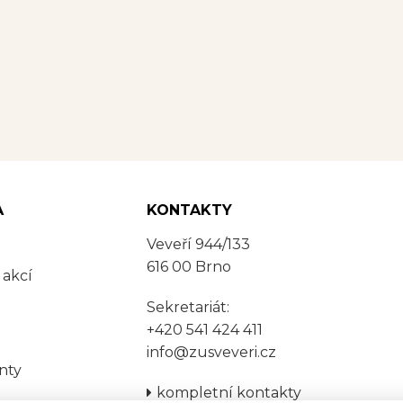
A
KONTAKTY
Veveří 944/133
616 00 Brno
 akcí
Sekretariát:
+420 541 424 411
info@zusveveri.cz
nty
kompletní kontakty