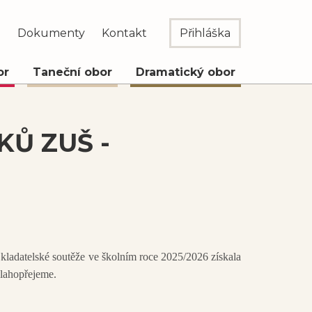
e
Dokumenty
Kontakt
Přihláška
or
Taneční obor
Dramatický obor
Ů ZUŠ -
datelské soutěže ve školním roce 2025/2026 získala
blahopřejeme.