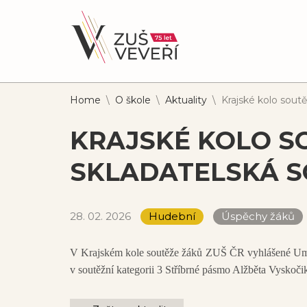
Home
\
O škole
\
Aktuality
\
Krajské kolo soutě
KRAJSKÉ KOLO SO
SKLADATELSKÁ S
28. 02. 2026
Hudební
Úspěchy žáků
V Krajském kole soutěže žáků ZUŠ ČR vyhlášené Umě
v soutěžní kategorii 3 Stříbrné pásmo Alžběta Vysko