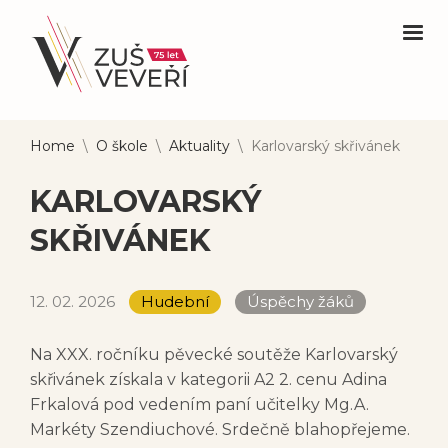
Home
\
O škole
\
Aktuality
\
Karlovarský skřivánek
KARLOVARSKÝ
SKŘIVÁNEK
12. 02. 2026
Hudební
Úspěchy žáků
Na XXX. ročníku pěvecké soutěže Karlovarský
skřivánek získala v kategorii A2 2. cenu Adina
Frkalová pod vedením paní učitelky Mg.A.
Markéty Szendiuchové. Srdečně blahopřejeme.