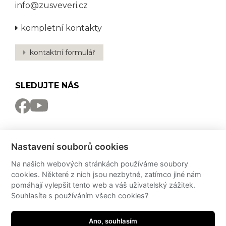
info@zusveveri.cz
kompletní kontakty
kontaktní formulář
SLEDUJTE NÁS
NEWSLETTER
Nastavení souborů cookies
Odebírat
Na našich webových stránkách používáme soubory
cookies. Některé z nich jsou nezbytné, zatímco jiné nám
PRO MÉDIA
pomáhají vylepšit tento web a váš uživatelský zážitek.
Souhlasíte s používáním všech cookies?
Partneři
PressKit
Ano, souhlasím