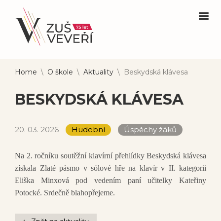
Home
\
O škole
\
Aktuality
\
Beskydská klávesa
BESKYDSKÁ KLÁVESA
20. 03. 2026
Hudební
Úspěchy žáků
Na 2. ročníku soutěžní klavírní přehlídky Beskydská klávesa
získala Zlaté pásmo v sólové hře na klavír v II. kategorii
Eliška Minxová pod vedením paní učitelky Kateřiny
Potocké. Srdečně blahopřejeme.