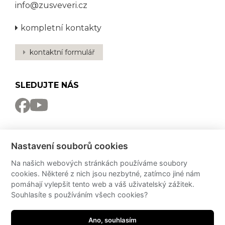
info@zusveveri.cz
kompletní kontakty
kontaktní formulář
SLEDUJTE NÁS
NEWSLETTER
Nastavení souborů cookies
Odebírat
Na našich webových stránkách používáme soubory
cookies. Některé z nich jsou nezbytné, zatímco jiné nám
PRO MÉDIA
pomáhají vylepšit tento web a váš uživatelský zážitek.
Souhlasíte s používáním všech cookies?
Partneři
PressKit
Ano, souhlasím