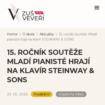
Home
\
O škole
\
Aktuality
\
15. ročník soutěže Mladí
pianisté hrají na klavír STEINWAY & SONS
15. ROČNÍK SOUTĚŽE
MLADÍ PIANISTÉ HRAJÍ
NA KLAVÍR STEINWAY &
SONS
23. 05. 2026
Hudební
Úspěchy žáků