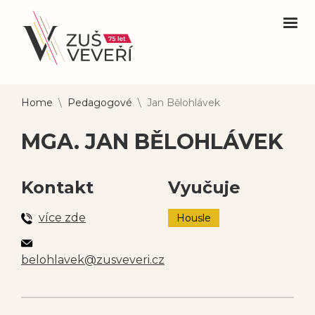
Home
\
Pedagogové
\
Jan Bělohlávek
MGA. JAN BĚLOHLÁVEK
Kontakt
Vyučuje
více zde
Housle
belohlavek@zusveveri.cz