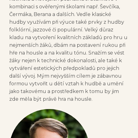
kombinaci s ověřenými školami např. Ševčíka,
Čermáka, Berana a dalších. Vedle klasické
hudby využívám při výuce také prvky z hudby
folklórní, jazzové či populární. Velký důraz
kladu na vytvoření kvalitních základů pro hru u
nejmenších žáků, dbám na postavení rukou při
hře na housle a na kvalitu tónu. Snažím se vést
žáky nejen k technické dokonalosti, ale také k
vytváření estetických předpokladů pro jejich
další vývoj. Mým nejvyšším cílem je zábavnou
formou vytvořit u dětí vztah k hudbě a umění
jako takovému a prostředkem k tomu by jim
zde měla být právě hra na housle.