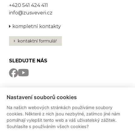
+420 541 424 411
info@zusveveri.cz
kompletní kontakty
kontaktní formulář
SLEDUJTE NÁS
NEWSLETTER
Nastavení souborů cookies
Odebírat
Na našich webových stránkách používáme soubory
cookies. Některé z nich jsou nezbytné, zatímco jiné nám
PRO MÉDIA
pomáhají vylepšit tento web a váš uživatelský zážitek.
Souhlasíte s používáním všech cookies?
Partneři