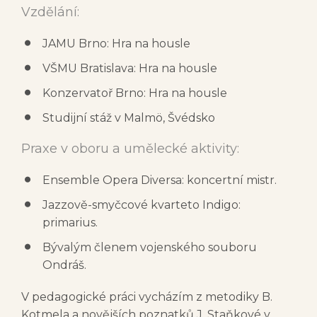
Vzdělání:
JAMU Brno: Hra na housle
VŠMU Bratislava: Hra na housle
Konzervatoř Brno: Hra na housle
Studijní stáž v Malmö, Švédsko
Praxe v oboru a umělecké aktivity:
Ensemble Opera Diversa: koncertní mistr.
Jazzově-smyčcové kvarteto Indigo:
primarius.
Bývalým členem vojenského souboru
Ondráš.
V pedagogické práci vycházím z metodiky B.
Kotmela a novějších poznatků J. Staňkové v