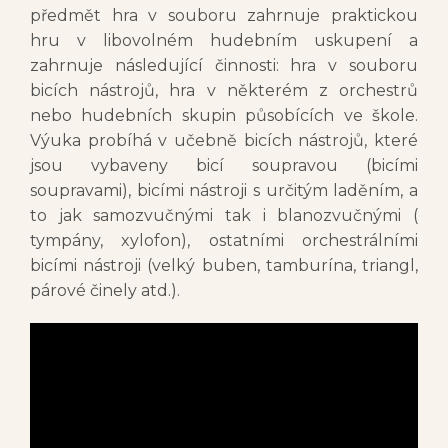
předmět hra v souboru zahrnuje praktickou
hru v libovolném hudebním uskupení a
zahrnuje následující činnosti: hra v souboru
bicích nástrojů, hra v některém z orchestrů
nebo hudebních skupin působících ve škole.
Výuka probíhá v učebně bicích nástrojů, které
jsou vybaveny bicí soupravou (bicími
soupravami), bicími nástroji s určitým laděním, a
to jak samozvučnými tak i blanozvučnými (
tympány, xylofon), ostatními orchestrálními
bicími nástroji (velký buben, tamburína, triangl,
párové činely atd.).