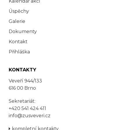
Kalendář akcí
Úspěchy
Galerie
Dokumenty
Kontakt
Přihláška
KONTAKTY
Veveří 944/133
616 00 Brno
Sekretariát:
+420 541 424 411
info@zusveveri.cz
kompletní kontakty