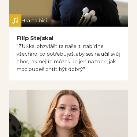
Hra na bicí
Filip Stejskal
"ZUŠka, obzvlášť ta naše, ti nabídne
všechno, co potřebuješ, aby ses naučil svůj
obor, jak nejlíp můžeš. Je jen na tobě, jak
moc budeš chtít být dobrý."