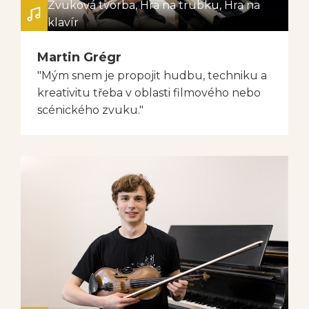
Zvuková tvorba, Hra na trubku, Hra na
klavír
Martin Grégr
"Mým snem je propojit hudbu, techniku a
kreativitu třeba v oblasti filmového nebo
scénického zvuku."