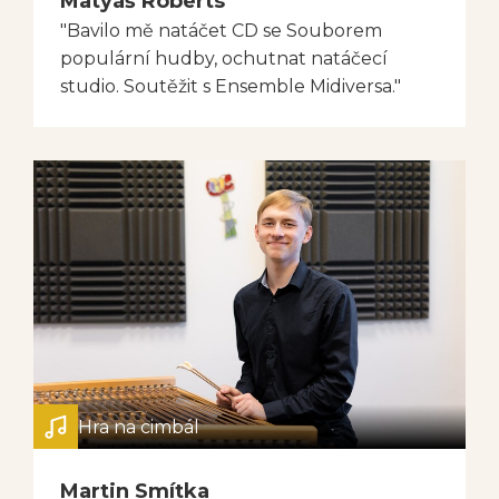
Matyáš Roberts
"Bavilo mě natáčet CD se Souborem
populární hudby, ochutnat natáčecí
studio. Soutěžit s Ensemble Midiversa."
Hra na cimbál
Martin Smítka