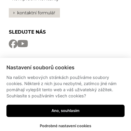
kontaktní formulář
SLEDUJTE NÁS
NEWSLETTER
Nastavení souborů cookies
Odebírat
Na našich webových stránkách používáme soubory
cookies. Některé z nich jsou nezbytné, zatímco jiné nám
PRO MÉDIA
pomáhají vylepšit tento web a váš uživatelský zážitek.
Souhlasíte s používáním všech cookies?
Partneři
Potřebujete poradit?
Zeptejte se našeho
PressKit
asistenta!
Ano, souhlasím
made by
JRWN
Podrobné nastavení cookies