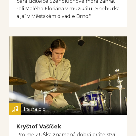
paní učitelce Szendiuchové mohl zahrát
roli Malého Floriána v muzikálu „Sněhurka
a já“ v Městském divadle Brno."
Hra na bicí
Kryštof Vašíček
Pro mě ZUŠka znamená dobrá přátelství,